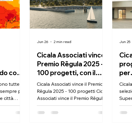
Jun 26
2 min read
Jun 25
Cicala Associati vince il
Cica
Premio Rēgula 2025 -
prog
aldo come
100 progetti, con il
per
 progetto
Nuovo Waterfront
Sup
ono tutte
Cicala Associati vince il Premio
Cicala
della Città di Palermo
202
 sempre più
Rēgula 2025 - 100 progetti Cicala
selez
e città
Associati vince il Premio Rēgula
Super
so modo. Il
2025 - 100 progetti,
dell'
co non è
riconoscimento nazionale
la mo
, né una
dedicato all’eccellenza della
Palerm
are nel
progettazione italiana, con il
proget