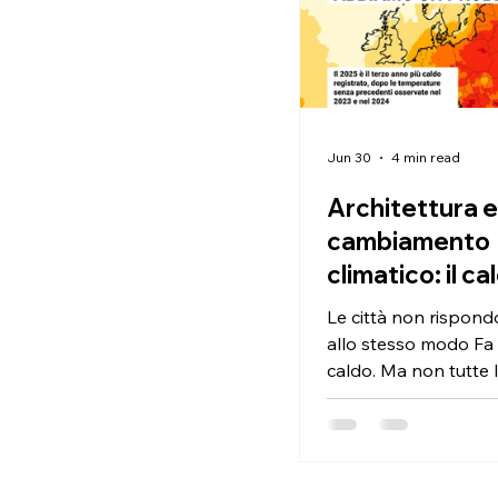
Jun 30
4 min read
Architettura e
cambiamento
climatico: il c
condizione di
Le città non rispond
allo stesso modo Fa
caldo. Ma non tutte l
rispondono allo stes
cambiamento climati
più un tema distante
previsione da colloc