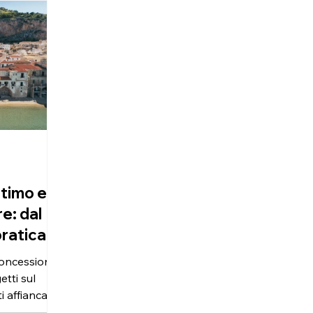
ione
progetto del Nuovo Waterfront
Scali
a il modo in
della Città di Palermo, premiato
(PA),
nella categoria Opere Pubbliche
di un
, utilizziamo
e Infrastrutture. La cerimonia di
affacc
mo il comfort
premiazione si è svolta l’11
Super
i dati
dicembre 2025 nella prestigiosa
Super
stato il
Sala della Protomoteca in
proge
 mai
Campidoglio, a Roma,
all'a
so anno, il
nell’ambito dell’VIII edizione del
sicil
P
organ
timo e
re: dal
pratica
oncessioni,
etti sul
i affianca
rciali e