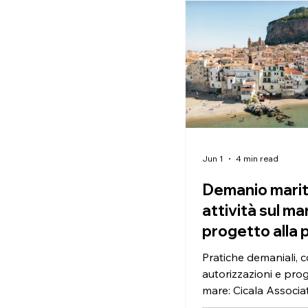
futuro. È una condiz
concreta che modific
cui viviamo gli spazi,
attraversiamo le città
gli edifici e percepia
quotidiano. Secondo 
Copernicus, il 2025 è 
terzo anno più caldo
registrato. Nello stes
91%
Jun 1
4 min read
Demanio marit
attività sul ma
progetto alla 
autorizzativa
Pratiche demaniali, c
autorizzazioni e prog
mare: Cicala Associat
clienti, attività comme