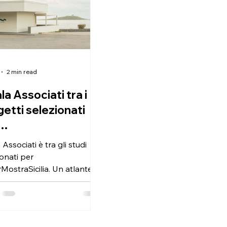
2 min read
la Associati tra i
etti selezionati
erMostraSicilia
 Associati è tra gli studi
6
ionati per
MostraSicilia. Un atlante
architettura contemporanea,
stra che ha aperto a
o l'11 giugno 2026. Il
to scelto è la Caffetteria